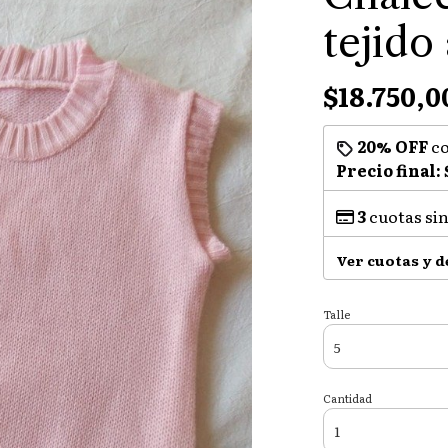
tejido
$18.750,0
20% OFF
c
Precio final:
3
cuotas sin
Ver cuotas y 
Talle
Cantidad