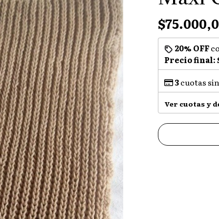
$75.000,
20% OFF
c
Precio final:
3
cuotas sin
Ver cuotas y 