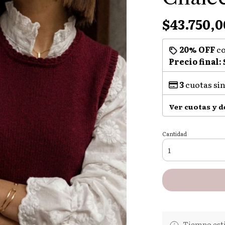
$43.750,0
20% OFF
c
Precio final:
3
cuotas sin
Ver cuotas y 
Cantidad
Tiempo esti