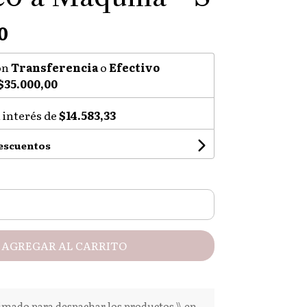
0
on
Transferencia
o
Efectivo
$35.000,00
 interés de
$14.583,33
descuentos
AGREGAR AL CARRITO
mado para despachar los productos \\ en