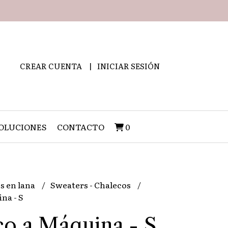
CREAR CUENTA
INICIAR SESIÓN
OLUCIONES
CONTACTO
0
s en lana
Sweaters - Chalecos
na - S
o a Máquina - S